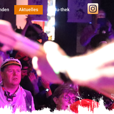
nden
Aktuelles
BaHu-thek