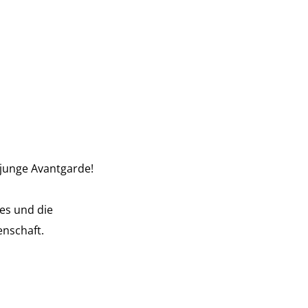
 junge Avantgarde!
ses und die
denschaft.