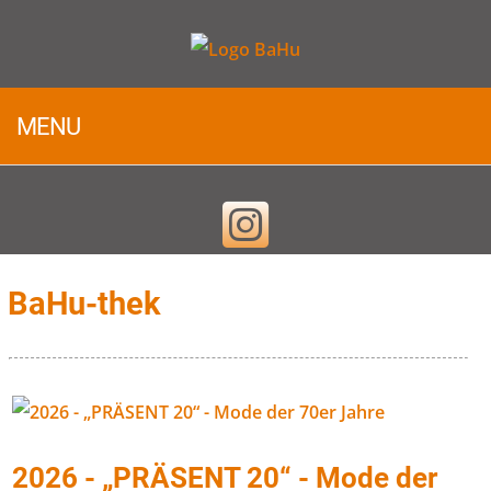
MENU
BaHu-thek
2026 - „PRÄSENT 20“ - Mode der